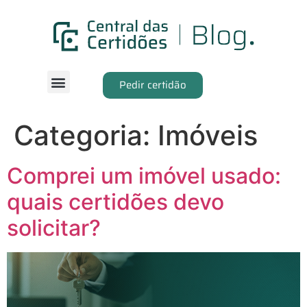
Pedir certidão
Categoria:
Imóveis
Comprei um imóvel usado:
quais certidões devo
solicitar?