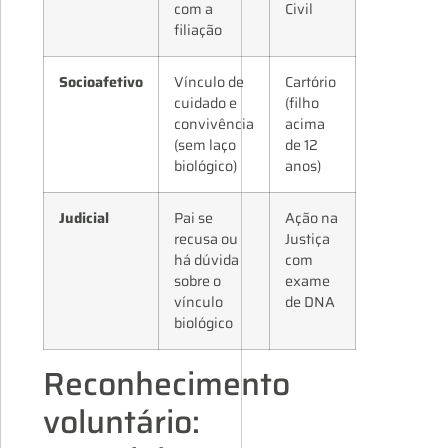
com a
Civil
filiação
Socioafetivo
Vínculo de
Cartório
cuidado e
(filho
convivência
acima
(sem laço
de 12
biológico)
anos)
Judicial
Pai se
Ação na
recusa ou
Justiça
há dúvida
com
sobre o
exame
vínculo
de DNA
biológico
Reconhecimento
voluntário: